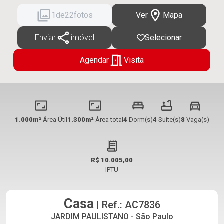
2
de
22
fotos
Ver
Mapa
Enviar
imóvel
Selecionar
Agendar
Visita
1.000m²
Área Útil
1.300m²
Área total
4
Dorm(s)
4
Suíte(s)
8
Vaga(s)
R$ 10.005,00
IPTU
Casa
| Ref.: AC7836
JARDIM PAULISTANO - São Paulo