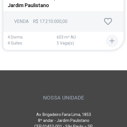
Jardim Paulistano
VENDA
R$ 17.210.000,00
4 Dorms.
603 m² AU
4 Suítes
5 Vaga(s)
NOSSA UNIDADE
Av. Brigadeiro Faria Lima, 1853
8º andar - Jardim Paulistano
CEP 01452-001 - São Paulo – SP