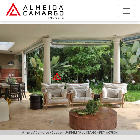
A empresa
Anunciar imóvel para alugar
Anunciar imóvel para vender
Imóveis para alugar
Imóveis para comprar
Previous
Next
Simulador de financiamento
Trabalhe Conosco
Fale com a Almeida' Camargo
Almeida' Camargo
>
Casa em JARDIM PAULISTANO
>
REF: AC7836