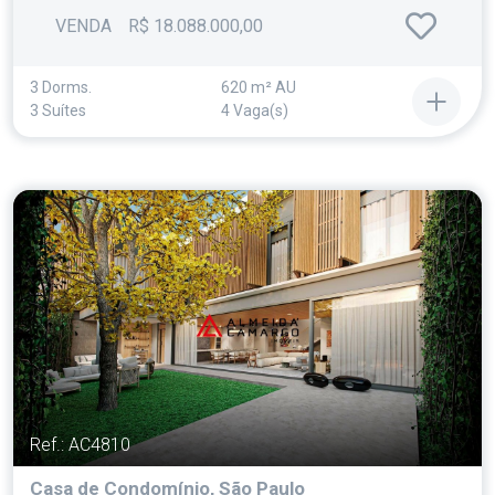
VENDA
R$ 18.088.000,00
3 Dorms.
620 m² AU
3 Suítes
4 Vaga(s)
Ref.: AC4810
Casa de Condomínio, São Paulo