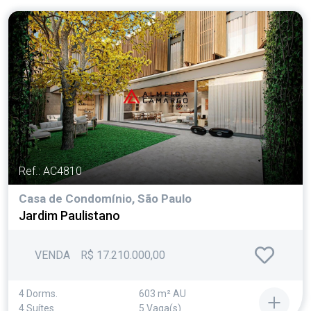
Ref.: AC4810
Casa de Condomínio, São Paulo
Jardim Paulistano
VENDA
R$ 17.210.000,00
4 Dorms.
603 m² AU
4 Suítes
5 Vaga(s)