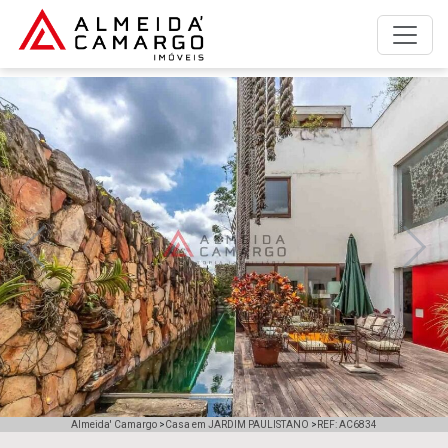
A empresa
Anunciar imóvel para alugar
Anunciar imóvel para vender
Imóveis para alugar
Imóveis para comprar
Previous
Next
Simulador de financiamento
Trabalhe Conosco
Fale com a Almeida' Camargo
Almeida' Camargo
>
Casa em JARDIM PAULISTANO
>
REF: AC6834