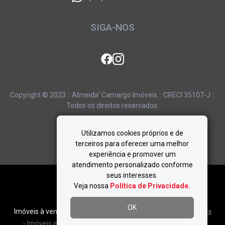
SIGA-NOS
Copyright © 2023 :: Almeida' Camargo Imóveis :: CRECI 35107-J ::
Todos os direitos reservados.
Utilizamos cookies próprios e de
terceiros para oferecer uma melhor
experiência e promover um
atendimento personalizado conforme
seus interesses.
Veja nossa
Política de Privacidade.
Link das buscas principais
OK
Imóveis à venda em São Paulo:
Imóveis em
Alto Da Boa Vista
-
-
Imóveis em
Alto Da Lapa
Imóveis em
Alto De Pinheiros