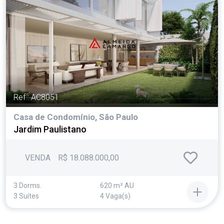
Ref.: AC8051
Casa de Condomínio, São Paulo
Jardim Paulistano
VENDA
R$ 18.088.000,00
3 Dorms.
620 m² AU
3 Suítes
4 Vaga(s)