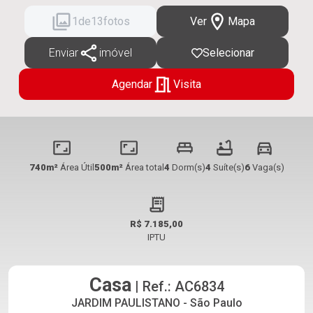
2
de
13
fotos
Ver
Mapa
Enviar
imóvel
Selecionar
Agendar
Visita
740m²
Área Útil
500m²
Área total
4
Dorm(s)
4
Suíte(s)
6
Vaga(s)
R$ 7.185,00
IPTU
Casa
| Ref.: AC6834
JARDIM PAULISTANO - São Paulo