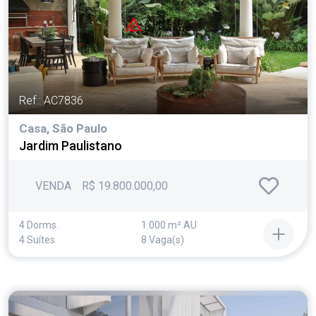
Ref.: AC7836
Casa, São Paulo
Jardim Paulistano
VENDA
R$ 19.800.000,00
4 Dorms.
1.000 m² AU
4 Suítes
8 Vaga(s)