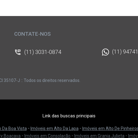
CONTATE-NOS
(11) 9474
(11) 3031-0874
I 35107-J :: Todos os direitos reservados.
Link das buscas principais
-
-
o Da Boa Vista
Imóveis em
Alto Da Lapa
Imóveis em
Alto De Pinheiro
-
-
-
ty Boaçava
Imóveis em
Consolação
Imóveis em
Granja Julieta
Imóv