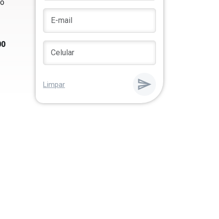
io
00
Limpar