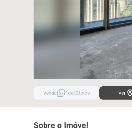
Vendo
1
de
32
fotos
Ver
Sobre o Imóvel