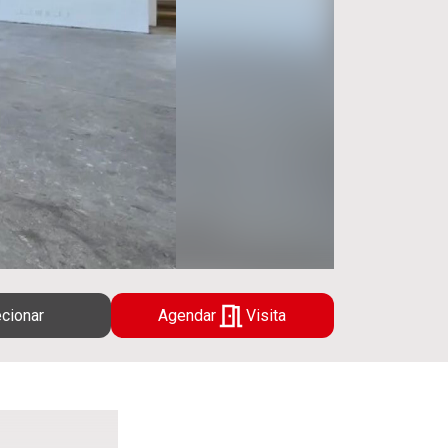
cionar
Agendar
Visita