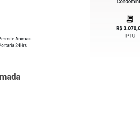
Condomín
R$ 3.070,
IPTU
ermite Animais
ortaria 24Hrs
imada