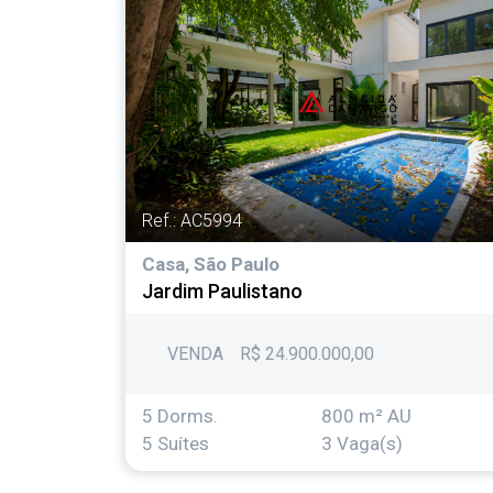
Ref.: AC5994
Casa, São Paulo
Jardim Paulistano
VENDA
R$ 24.900.000,00
5 Dorms.
800 m² AU
5 Suítes
3 Vaga(s)