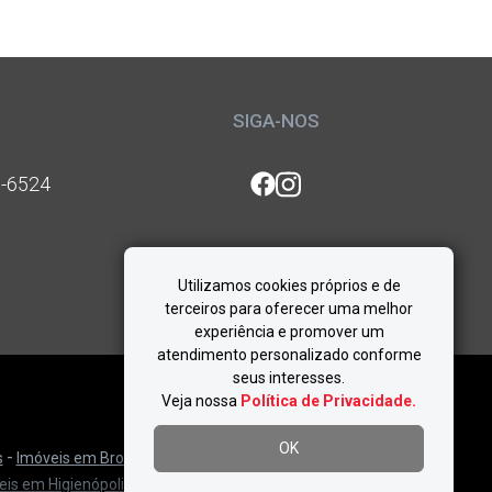
SIGA-NOS
1-6524
Utilizamos cookies próprios e de
terceiros para oferecer uma melhor
experiência e promover um
atendimento personalizado conforme
seus interesses.
Veja nossa
Política de Privacidade.
OK
-
-
s
Imóveis em
Brooklin
Imóveis em
Campo Belo
-
eis em
Higienópolis
Imóveis em
Indianópolis