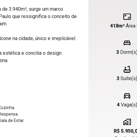
a de 3.940m², surge um marco
Paulo que ressignifica o conceito de
aim.
418m²
Área 
one na cidade, único e irreplicável.
3
Dorm(s
 estética e concilia o design
ona.
3
Suíte(s
4
Vaga(s
ozinha
espensa
ala de Estar
R$ 5.950,