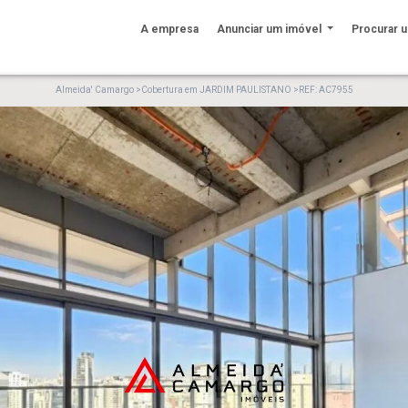
A empresa
Anunciar um imóvel
Procurar 
Almeida' Camargo
>
Cobertura em JARDIM PAULISTANO
>
REF: AC7955