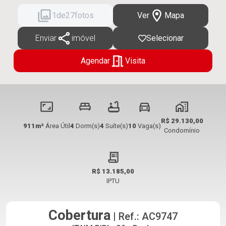
1
de
27
fotos
Ver
Mapa
Enviar
imóvel
Selecionar
Agendar
Visita
R$ 29.130,00
911m²
Área Útil
4
Dorm(s)
4
Suíte(s)
10
Vaga(s)
Condomínio
R$ 13.185,00
IPTU
Cobertura
| Ref.: AC9747