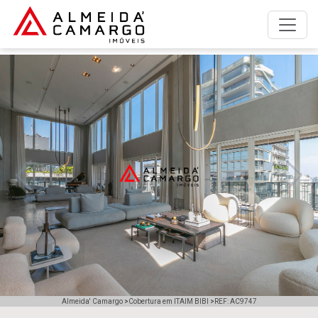
A empresa
Anunciar imóvel para alugar
Anunciar imóvel para vender
Imóveis para alugar
Imóveis para comprar
Previous
Next
Simulador de financiamento
Trabalhe Conosco
Fale com a Almeida' Camargo
Almeida' Camargo
>
Cobertura em ITAIM BIBI
>
REF: AC9747