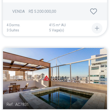
VENDA
R$ 5.200.000,00
4 Dorms.
415 m² AU
3 Suítes
5 Vaga(s)
Ref.: AC7831