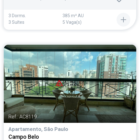
3 Dorms.
385 m² AU
3 Suítes
5 Vaga(s)
Ref.: AC8119
Apartamento, São Paulo
Campo Belo