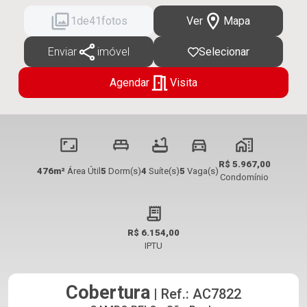
2
de
41
fotos
Ver
Mapa
Enviar
imóvel
Selecionar
Agendar
Visita
R$ 5.967,00
476m²
Área Útil
5
Dorm(s)
4
Suíte(s)
5
Vaga(s)
Condomínio
R$ 6.154,00
IPTU
Cobertura
| Ref.: AC7822