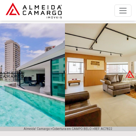
A empresa
Anunciar imóvel para alugar
Anunciar imóvel para vender
Imóveis para alugar
Imóveis para comprar
Previous
Next
Simulador de financiamento
Trabalhe Conosco
Fale com a Almeida' Camargo
Almeida' Camargo
>
Cobertura em CAMPO BELO
>
REF: AC7822