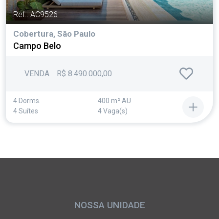
Ref.: AC9526
Cobertura, São Paulo
Campo Belo
VENDA
R$ 8.490.000,00
4 Dorms.
400 m² AU
4 Suítes
4 Vaga(s)
NOSSA UNIDADE