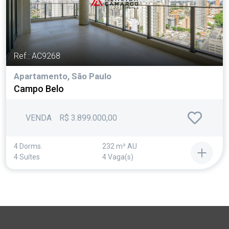
Ref.: AC9268
Apartamento, São Paulo
Campo Belo
VENDA
R$ 3.899.000,00
4 Dorms.
232 m² AU
4 Suítes
4 Vaga(s)