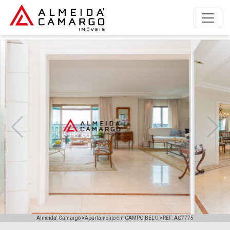
A empresa
Anunciar imóvel para alugar
Anunciar imóvel para vender
Imóveis para alugar
Imóveis para comprar
Previous
Next
Simulador de financiamento
Trabalhe Conosco
Fale com a Almeida' Camargo
Almeida' Camargo
>
Apartamento em CAMPO BELO
>
REF: AC7775