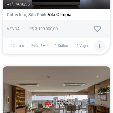
Ref.: AC9336
Vila Olímpia
Cobertura, São Paulo
VENDA
R$ 3.190.000,00
2 Dorms.
260m² AU
1 Suítes
1 Vagas