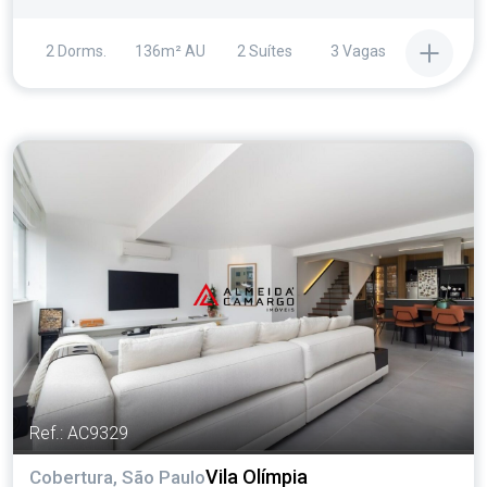
2 Dorms.
136m² AU
2 Suítes
3 Vagas
Ref.: AC9329
Vila Olímpia
Cobertura, São Paulo