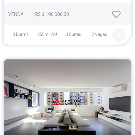
VENDA
R$ 3.190.000,00
3 Dorms.
250m² AU
3 Suítes
2 Vagas