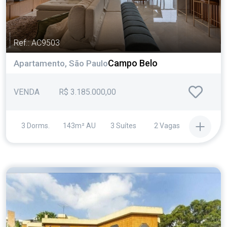
Ref.: AC9503
Campo Belo
Apartamento, São Paulo
VENDA
R$ 3.185.000,00
3 Dorms.
143m² AU
3 Suítes
2 Vagas