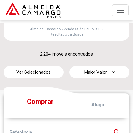
A empresa
Anunciar imóvel para alugar
Almeida' Camargo
>
Venda
>
São Paulo - SP
>
Resultado da Busca
Anunciar imóvel para vender
2.204 imóveis encontrados
Imóveis para alugar
Ver Selecionados
Imóveis para comprar
Simulador de financiamento
Comprar
Alugar
Trabalhe Conosco
Fale com a Almeida' Camargo