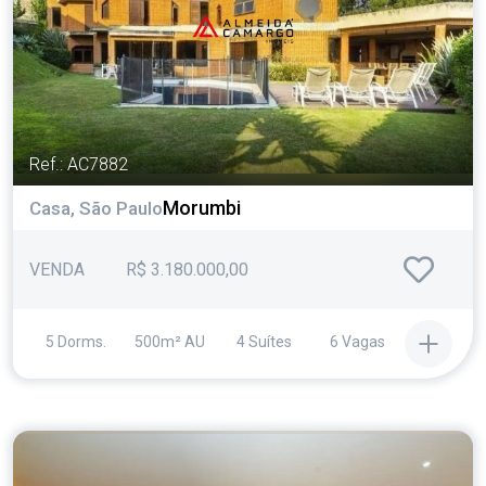
Ref.: AC7882
Morumbi
Casa, São Paulo
VENDA
R$ 3.180.000,00
5 Dorms.
500m² AU
4 Suítes
6 Vagas