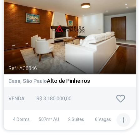
Ref.: AC8846
Alto de Pinheiros
Casa, São Paulo
VENDA
R$ 3.180.000,00
4 Dorms.
507m² AU
2 Suítes
6 Vagas